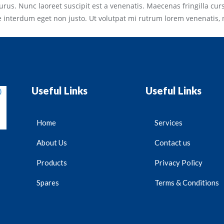
purus. Nunc laoreet suscipit est a venenatis. Maecenas fringilla cur
 interdum eget non justo. Ut volutpat mi rutrum lorem venenatis, 
Useful Links
Useful Links
Home
Services
About Us
Contact us
Products
Privacy Policy
Spares
Terms & Conditions