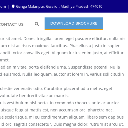
.com
Ganga Malanpur, Gwalior, Madhya Pradesh 474010
DOWNLOAD BROCHURE
CONTACT US
 sit amet. Donec fringilla, lorem eget posuere efficitur, nulla nisi
ulum nisi ac risus maximus faucibus. Phasellus a justo in sapien
andit tortor convallis eget. Aliquam luctus enim justo, at efficitur
 amet.
ed enim vitae, porta eleifend urna. Suspendisse potenti. Nulla
 euismod. Nulla leo quam, auctor at lorem in, varius sollicitudin
molestie venenatis odio. Curabitur placerat odio metus, eget
vulputate hendrerit vitae ac mauris.
quis vestibulum nisl porta. In commodo rhoncus ante ac auctor.
 Quisque feugiat mattis est, non accumsan orci pharetra nec.
esque scelerisque, mi eu condimentum aliquam, libero sem dapibus
d orci sagittis consectetur. Duis magna dolor, rutrum at arcu ut,