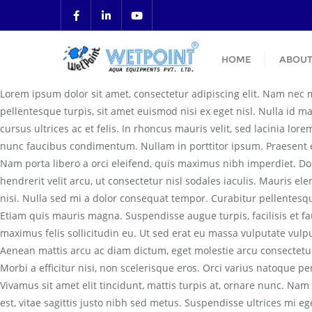
HOME
ABOUT
Lorem ipsum dolor sit amet, consectetur adipiscing elit. Nam nec mo
pellentesque turpis, sit amet euismod nisi ex eget nisl. Nulla id m
cursus ultrices ac et felis. In rhoncus mauris velit, sed lacinia lor
nunc faucibus condimentum. Nullam in porttitor ipsum. Praesent eu
Nam porta libero a orci eleifend, quis maximus nibh imperdiet. Don
hendrerit velit arcu, ut consectetur nisl sodales iaculis. Mauris e
nisi. Nulla sed mi a dolor consequat tempor. Curabitur pellente
Etiam quis mauris magna. Suspendisse augue turpis, facilisis et fauc
maximus felis sollicitudin eu. Ut sed erat eu massa vulputate vulp
Aenean mattis arcu ac diam dictum, eget molestie arcu consectetur
Morbi a efficitur nisi, non scelerisque eros. Orci varius natoque 
Vivamus sit amet elit tincidunt, mattis turpis at, ornare nunc. N
est, vitae sagittis justo nibh sed metus. Suspendisse ultrices mi e