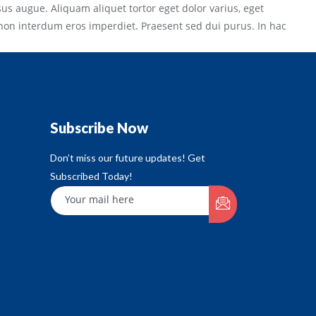
sus augue. Aliquam aliquet tortor eget dolor varius, eget
non interdum eros imperdiet. Praesent sed dui purus. In hac
Subscribe Now
Don’t miss our future updates! Get
Subscribed Today!