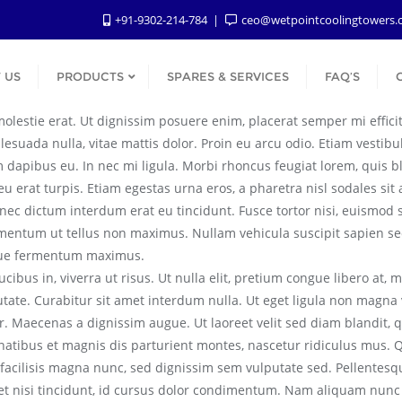
+91-9302-214-784
ceo@wetpointcoolingtowers
 US
PRODUCTS
SPARES & SERVICES
FAQ’S
lestie erat. Ut dignissim posuere enim, placerat semper mi efficitur
alesuada nulla, vitae mattis dolor. Proin eu arcu odio. Etiam vestib
em dapibus eu. In nec mi ligula. Morbi rhoncus feugiat lorem, quis bl
 erat turpis. Etiam egestas urna eros, a pharetra nisl sodales sit
ec dictum interdum erat eu tincidunt. Fusce tortor nisi, euismod s
lementum ut tellus non maximus. Nullam vehicula suscipit sapien sed
sque fermentum maximus.
ibus in, viverra ut risus. Ut nulla elit, pretium congue libero at, 
utate. Curabitur sit amet interdum nulla. Ut eget ligula non magna 
. Maecenas a dignissim augue. Ut laoreet velit sed diam blandit, 
penatibus et magnis dis parturient montes, nascetur ridiculus mus.
am facilisis magna nunc, sed dignissim sem vulputate sed. Pellent
get nisi tincidunt, id cursus dolor condimentum. Nam aliquam nunc i