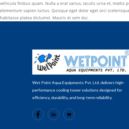
vehicula finibus quam. Nulla a erat varius, iaculis urna et, mattis 
elementum sapien luctus. Quisque eget dolor eget orci scelerisque
habitasse platea dictumst. Mauris et sem dui.
Wet Point Aqua Equipments Pvt. Ltd. delivers high-
performance cooling tower solutions designed for
efficiency, durability, and long-term reliability.